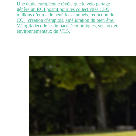
Une étude européenne révèle que le vélo partagé
génère un ROI positif pour les collectivités : 305
millions d’euros de bénéfices annuels, réduction du
CO₂, création d’emplois, amélioration du bien-être.
Vélogik décode les impacts économiques, sociaux et
environnementaux du VLS.