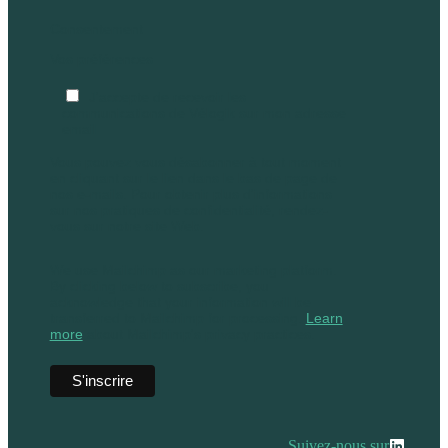
Consentement
Vos préférences
J'accepte de recevoir les
communications de Vélogik sur mon adresse
email
Vous pouvez vous désabonner à tout moment
en cliquant sur le lien dans le bas de page de
nos e-mails. Pour obtenir plus d'informations
sur nos pratiques de confidentialité, rendez-
vous sur notre site Web.
We use Mailchimp as our marketing platform.
By clicking below to subscribe, you
acknowledge that your information will be
transferred to Mailchimp for processing.
Learn
more
about Mailchimp's privacy practices.
Suivez-nous sur