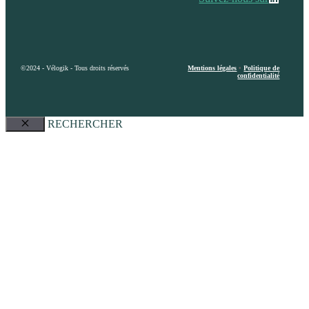
©2024 - Vélogik - Tous droits réservés
Mentions légales
•
Politique de
confidentialité
RECHERCHER
Fermer