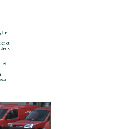
, Le
ier et
r deux
t et
a
aison