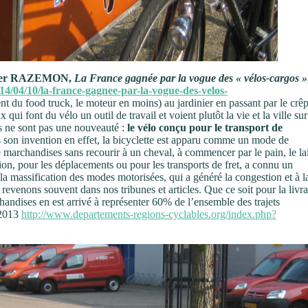
Olivier RAZEMON,
La France gagnée par la vogue des « vélos-cargos »
14/04/10/la-france-gagnee-par-la-vogue-des-velos-
nt du food truck, le moteur en moins) au jardinier en passant par le crêp
 qui font du vélo un outil de travail et voient plutôt la vie et la ville su
rs ne sont pas une nouveauté :
le vélo conçu pour le transport de
 son invention en effet, la bicyclette est apparu comme un mode de
 marchandises sans recourir à un cheval, à commencer par le pain, le lai
ion, pour les déplacements ou pour les transports de fret, a connu un
a massification des modes motorisées, qui a généré la congestion et à l
s revenons souvent dans nos tribunes et articles. Que ce soit pour la livr
handises en est arrivé à représenter 60% de l’ensemble des trajets
 2013
http://www.departements-regions-cyclables.org/index.php?