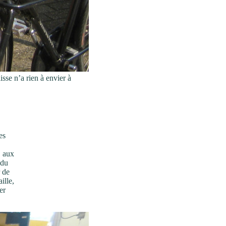
sse n’a rien à envier à
es
, aux
 du
 de
ille,
er