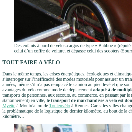
Des enfants à bord de vélos-cargos de type « Babboe » (réputés 
celui d’un coffre de voiture, et dépasse celui des scooters (Sou
TOUT FAIRE A VÉLO
Dans le même temps, les crises énergétiques, écologiques et climatiques
s’interroger sur l’inefficacité des modes motorisés pour assurer un t
années, même s’il n’a pas remplacé le camion au pied levé et que son u
avantages du vélo comme mode de déplacement
adapté à de multiple
transports de personnes, aux secours, au commerce, en passant par le ra
stationnement) en ville,
le transport de marchandises à vélo est don
Myette
à Montréal ou de
Toutenvélo
à Rennes. Car si les villes change
la problématique de la logistique du dernier kilomètre, au bout de la ch
kilomètre…