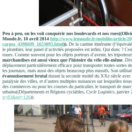
Peu à peu, on les voit conquérir nos boulevards et nos rues((
Monde.fr, 10 avril 2014
http://www.lemonde.fr/mobilite/article/20
cargos_4398699_1653095.html
)).
De la cantine itinérante (l’équivale
le plombier, leur panel d’activités proposées est infini. Qui donc ? Ceux
roues. Comme souvent pour les objets porteurs d’avenir, les triporteu
marchandises est aussi vieux que l’histoire du vélo elle-même
. Dès
déplacement particulièrement efficace pour transporter toutes sortes de
les journaux, mais aussi des objets beaucoup plus massifs. Son utilisat
évanouissement brutal
durant la seconde moitié du XXe siècle avec l
paralysie des villes, et d’autres multiples nuisances sur lesquelles nou
des commerces ou pour les courses du particulier, le transport de marc
urbains((Départements et Régions cyclables,
Cycle Logistics
, janvier
p=83&ref=126
)).