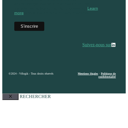
acknowledge that your information will be
transferred to Mailchimp for processing.
Learn
more
about Mailchimp's privacy practices.
Suivez-nous sur
©2024 - Vélogik - Tous droits réservés
Mentions légales
•
Politique de
confidentialité
RECHERCHER
Fermer