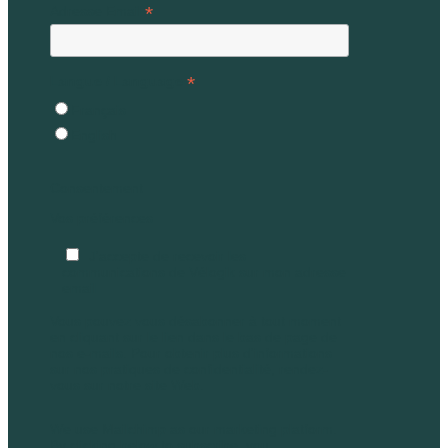
*
Adresse Email
*
Langue / Language
Français
English
Consentement
Vos préférences
J'accepte de recevoir les
communications de Vélogik sur mon adresse
email
Vous pouvez vous désabonner à tout moment
en cliquant sur le lien dans le bas de page de
nos e-mails. Pour obtenir plus d'informations
sur nos pratiques de confidentialité, rendez-
vous sur notre site Web.
We use Mailchimp as our marketing platform.
By clicking below to subscribe, you